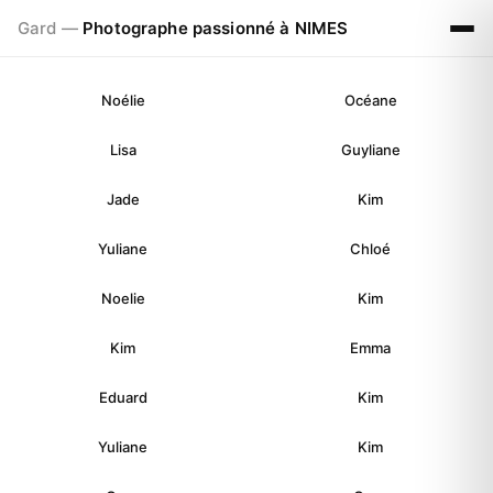
Gard —
Photographe passionné à NIMES
Noélie
Océane
Lisa
Guyliane
Jade
Kim
Yuliane
Chloé
Noelie
Kim
Kim
Emma
Eduard
Kim
Yuliane
Kim