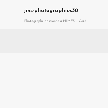
jms-photographies30
Photographe passionné à NIMES -
Gard -