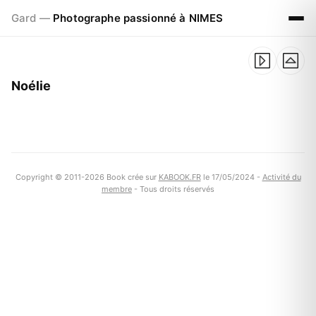
Gard —
Photographe passionné à NIMES
Noélie
Copyright © 2011-2026 Book crée sur
KABOOK.FR
le 17/05/2024 -
Activité du
membre
- Tous droits réservés