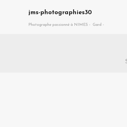
jms-photographies30
Photographe passionné à NIMES -
Gard -