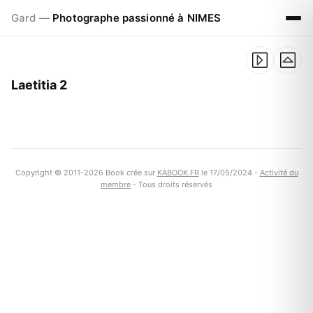
Gard —
Photographe passionné à NIMES
Laetitia 2
Copyright © 2011-2026 Book crée sur
KABOOK.FR
le 17/05/2024 -
Activité du
membre
- Tous droits réservés