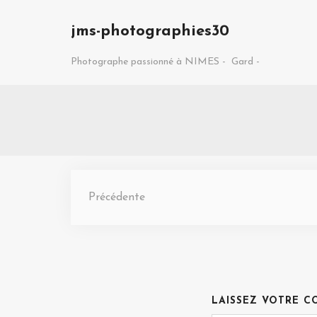
jms-photographies30
Photographe passionné à NIMES -
Gard -
Précédente
LAISSEZ VOTRE C