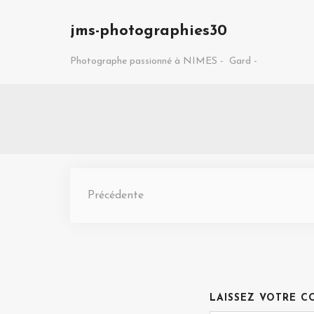
jms-photographies30
Photographe passionné à NIMES -
Gard -
Précédente
LAISSEZ VOTRE C