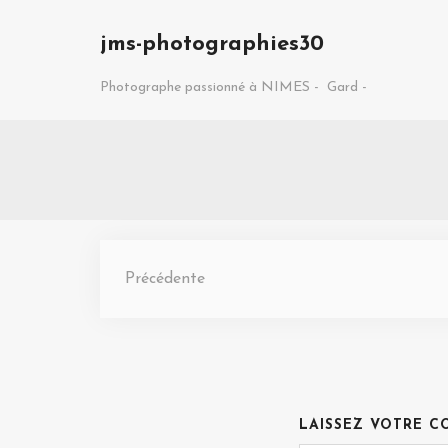
jms-photographies30
Photographe passionné à NIMES -
Gard -
Précédente
LAISSEZ VOTRE C