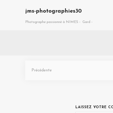
jms-photographies30
Photographe passionné à NIMES -
Gard -
Précédente
LAISSEZ VOTRE C