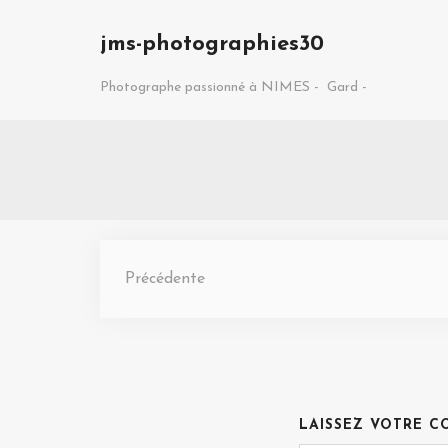
jms-photographies30
Photographe passionné à NIMES -
Gard -
Précédente
LAISSEZ VOTRE C