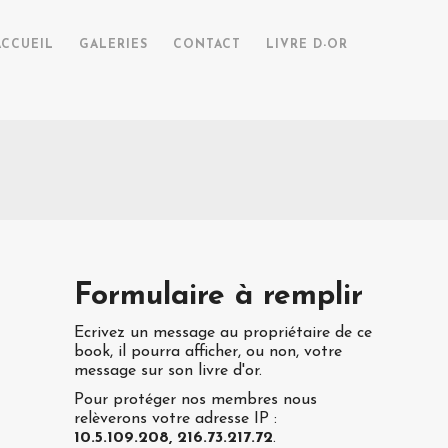
ACCUEIL
GALERIES
CONTACT
LIVRE D-OR
Formulaire à remplir
Ecrivez un message au propriétaire de ce
book, il pourra afficher, ou non, votre
message sur son livre d'or.
Pour protéger nos membres nous
relèverons votre adresse IP :
10.5.109.208, 216.73.217.72
.